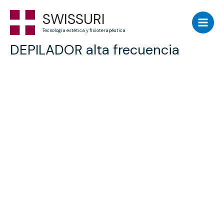
Skip
Main
SWISSURI
to
Men
content
Tecnología estética y fisioterapéutica
DEPILADOR alta frecuencia