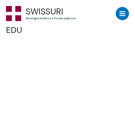
Skip
Main
SWISSURI
to
Men
content
Tecnología estética y fisioterapéutica
EDU